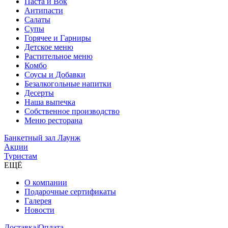
Паста и Вок
Антипасти
Салаты
Супы
Горячее и Гарниры
Детское меню
Растительное меню
Комбо
Соусы и Добавки
Безалкогольные напитки
Десерты
Наша выпечка
Собственное производство
Меню ресторана
Банкетный зал Лаунж
Акции
Туристам
ЕЩЁ
О компании
Подарочные сертификаты
Галерея
Новости
Доставка/Оплата