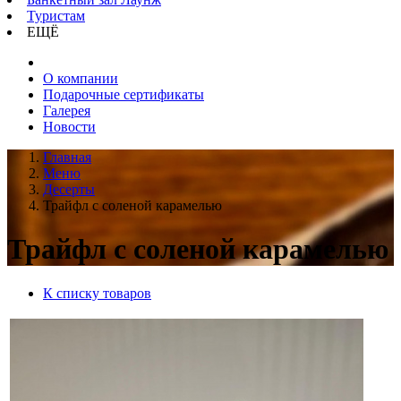
Туристам
ЕЩЁ
О компании
Подарочные сертификаты
Галерея
Новости
Главная
Меню
Десерты
Трайфл с соленой карамелью
Трайфл с соленой карамелью
К списку товаров