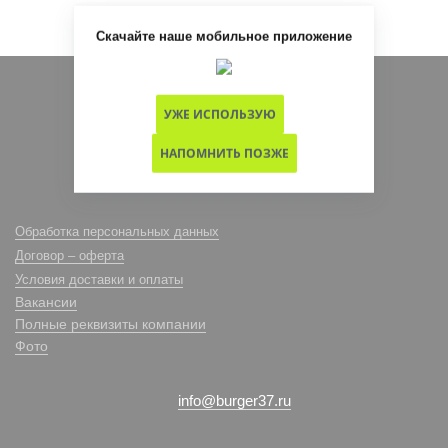
Скачайте наше мобильное приложение
+7 (4932) 49 47 47
УЖЕ ИСПОЛЬЗУЮ
НАПОМНИТЬ ПОЗЖЕ
Обратный звонок
Обработка персональных данных
Договор – оферта
Условия доставки и оплаты
Вакансии
Полные реквизиты компании
Фото
info@burger37.ru