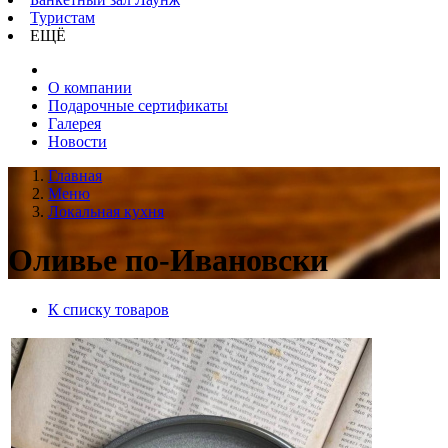
Туристам
ЕЩЁ
О компании
Подарочные сертификаты
Галерея
Новости
Главная
Меню
Локальная кухня
Оливье по-Ивановски
К списку товаров