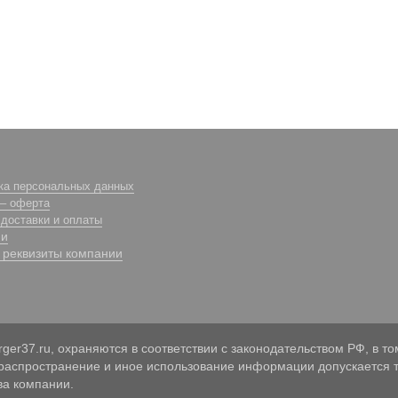
ка персональных данных
 – оферта
 доставки и оплаты
ии
реквизиты компании
er37.ru, охраняются в соответствии с законодательством РФ, в то
 распространение и иное использование информации допускается т
ва компании.