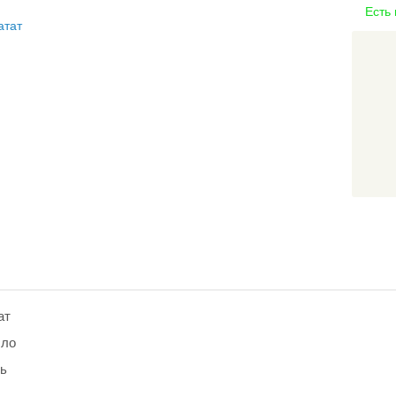
Есть
ат
ло
ь