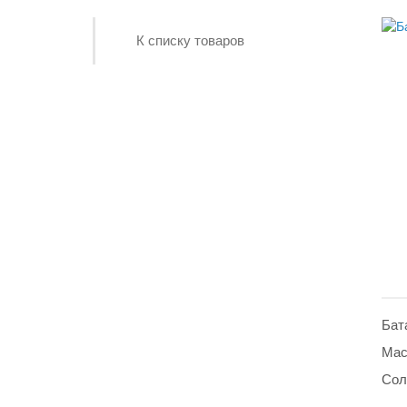
К списку товаров
Бат
Мас
Сол